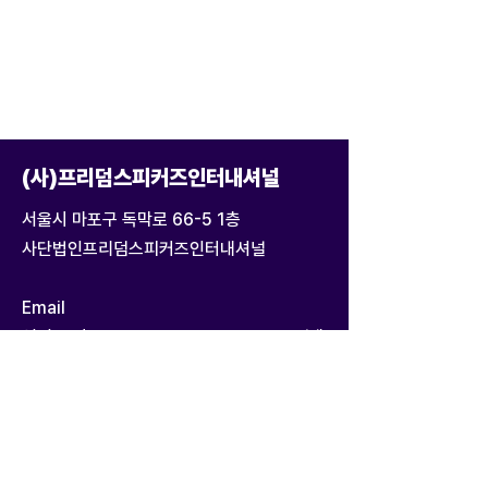
(사)프리덤스피커즈인터내셔널
서울시 마포구 독막로 66-5 1층
사단법인프리덤스피커즈인터내셔널
Email
영어 문의:
CJL@alumni.harvard.edu
(케
이시 라티그 공동대표)
한국어 문의:
eunkoo21@hanmail.net
(이
은구 공동대표)
Tel