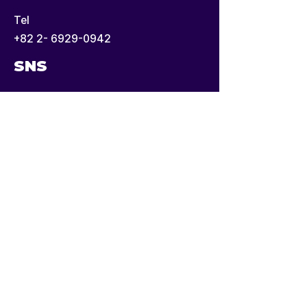
Tel
+82 2- 6929-0942
SNS
사업자등록번호:
707-82-00524
통신판매신고번호: 2021-서울마포-1287
US Tax ID: 82-2591748
Copyright © Freedom Speakers International. All
rights reserved.